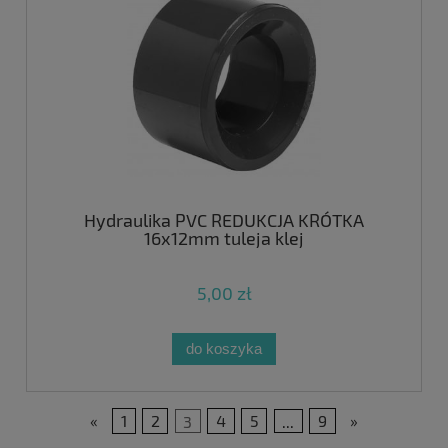
Hydraulika PVC REDUKCJA KRÓTKA
16x12mm tuleja klej
5,00 zł
do koszyka
«
1
2
3
4
5
...
9
»