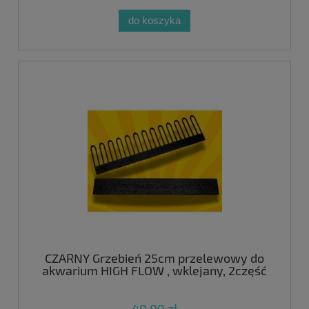
do koszyka
CZARNY Grzebień 25cm przelewowy do
akwarium HIGH FLOW , wklejany, 2część
40,00 zł