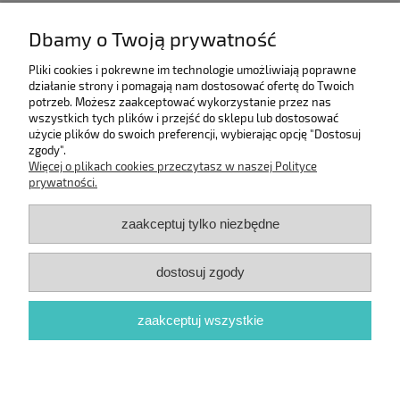
Pomoc
Dbamy o Twoją prywatność
Moje konto
Pliki cookies i pokrewne im technologie umożliwiają poprawne
działanie strony i pomagają nam dostosować ofertę do Twoich
potrzeb. Możesz zaakceptować wykorzystanie przez nas
Informacje
wszystkich tych plików i przejść do sklepu lub dostosować
użycie plików do swoich preferencji, wybierając opcję "Dostosuj
zgody".
O nas
Więcej o plikach cookies przeczytasz w naszej Polityce
prywatności.
zaakceptuj tylko niezbędne
dostosuj zgody
zaakceptuj wszystkie
pokaż pełną wersję strony