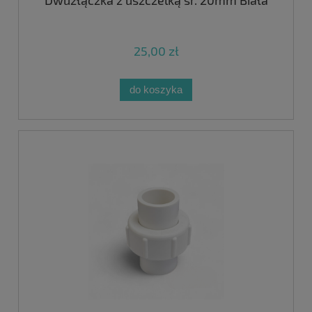
Dwuzłączka z uszczelką śr. 20mm Biała
25,00 zł
do koszyka