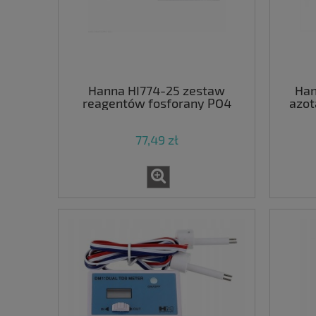
Hanna HI774-25 zestaw
Han
reagentów fosforany PO4
azot
ultra niski zakres
77,49 zł