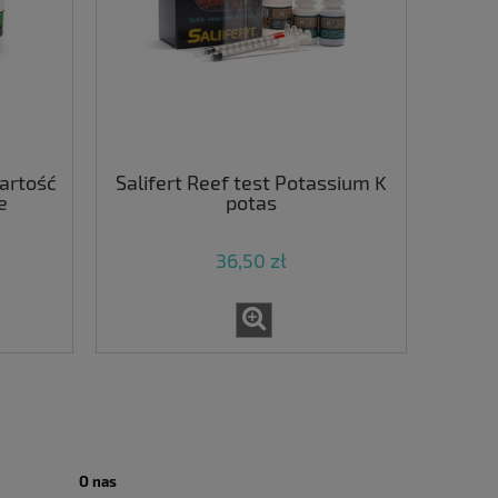
wartość
Salifert Reef test Potassium K
e
potas
36,50 zł
O nas