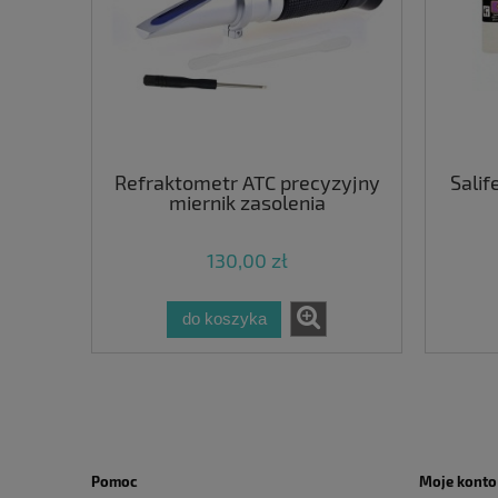
Refraktometr ATC precyzyjny
Salif
miernik zasolenia
130,00 zł
do koszyka
Pomoc
Moje konto