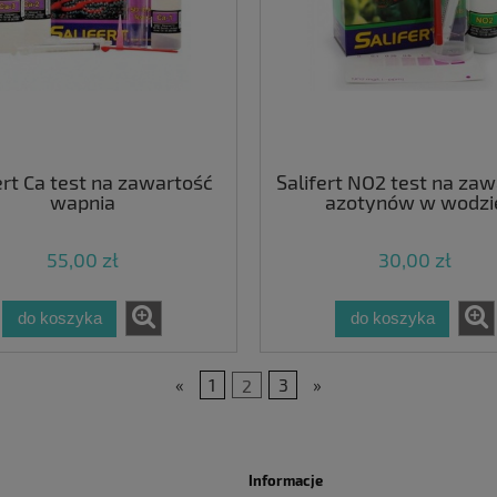
ert Ca test na zawartość
Salifert NO2 test na za
wapnia
azotynów w wodzi
55,00 zł
30,00 zł
do koszyka
do koszyka
«
1
2
3
»
Informacje