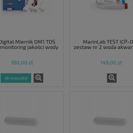
igital Miernik DM1 TDS
MarinLab TEST ICP-
monitoring jakości wody
zestaw nr 2 woda akwar
RO Aquaforest
180,00 zł
149,00 zł
do koszyka