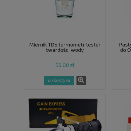
Miernik TDS termometr tester
Past
twardości wody
do 
59,00 zł
do koszyka