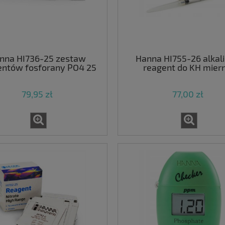
nna HI736-25 zestaw
Hanna HI755-26 alkali
entów fosforany PO4 25
reagent do KH miern
sztuk
79,95 zł
77,00 zł