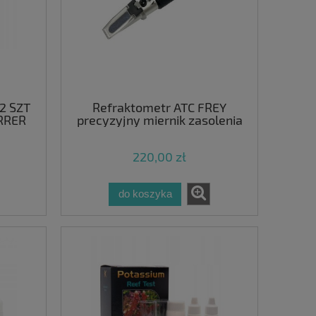
2 SZT
Refraktometr ATC FREY
RRER
precyzyjny miernik zasolenia
220,00 zł
do koszyka