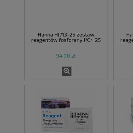
Hanna HI713-25 zestaw
Ha
reagentów fosforany PO4 25
reag
sztuk
94,00 zł