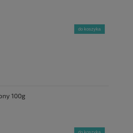
do koszyka
ony 100g
do koszyka