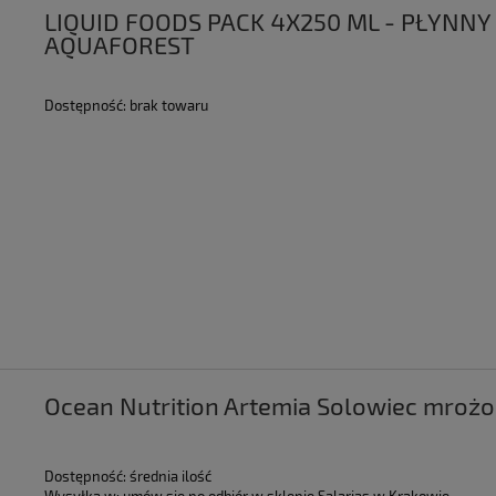
LIQUID FOODS PACK 4X250 ML - PŁYNN
AQUAFOREST
Dostępność:
brak towaru
Ocean Nutrition Artemia Solowiec mroż
Dostępność:
średnia ilość
Wysyłka w:
umów się po odbiór w sklepie Salarias w Krakowie