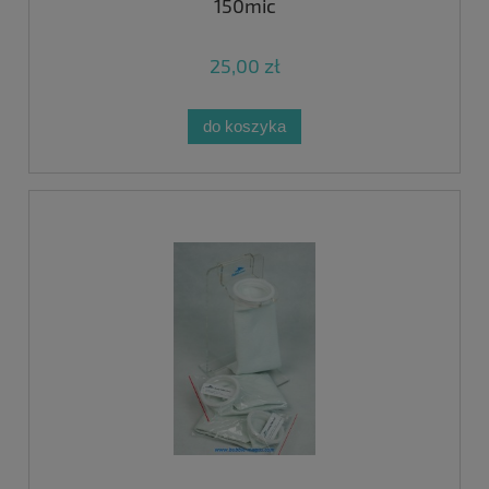
150mic
25,00 zł
do koszyka