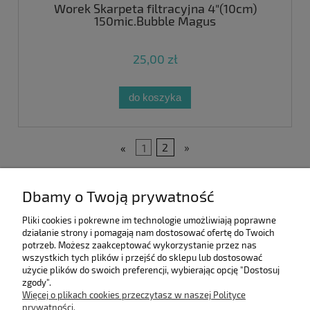
Worek Skarpeta filtracyjna 4"(10cm)
150mic.Bubble Magus
25,00 zł
do koszyka
«
1
2
»
Pomoc
Dbamy o Twoją prywatność
Moje konto
Pliki cookies i pokrewne im technologie umożliwiają poprawne
działanie strony i pomagają nam dostosować ofertę do Twoich
potrzeb. Możesz zaakceptować wykorzystanie przez nas
Informacje
wszystkich tych plików i przejść do sklepu lub dostosować
użycie plików do swoich preferencji, wybierając opcję "Dostosuj
zgody".
O nas
Więcej o plikach cookies przeczytasz w naszej Polityce
prywatności.