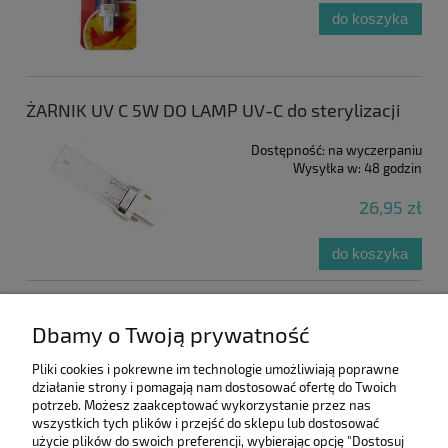
do koszyka
ŻARNIK UV C 5W DO LAMP UV-C do sterylizacji
Dostępność:
na wyczerpaniu
Wysyłka w:
48 godzin
26,95 zł
do koszyka
Pomoc
Dbamy o Twoją prywatność
Moje konto
Pliki cookies i pokrewne im technologie umożliwiają poprawne
działanie strony i pomagają nam dostosować ofertę do Twoich
potrzeb. Możesz zaakceptować wykorzystanie przez nas
Informacje
wszystkich tych plików i przejść do sklepu lub dostosować
użycie plików do swoich preferencji, wybierając opcję "Dostosuj