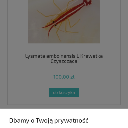
Lysmata amboinensis L Krewetka
Czyszcząca
100,00 zł
do koszyka
Pomoc
Dbamy o Twoją prywatność