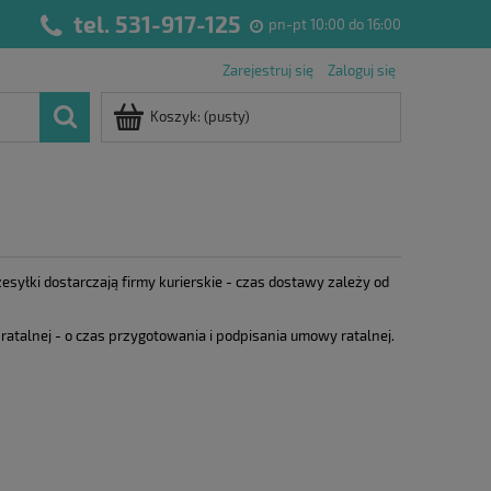
tel. 531-917-125
pn-pt 10:00 do 16:00
Zarejestruj się
Zaloguj się
Koszyk:
(pusty)
yłki dostarczają firmy kurierskie - czas dostawy zależy od
ratalnej - o czas przygotowania i podpisania umowy ratalnej.