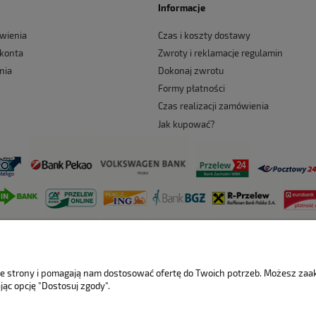
Informacje
wienia
Czas i koszty dostawy
 konta
Zwroty i reklamacje regulamin
nia
Dokonaj zwrotu
Formy płatności
Czas realizacji zamówienia
Jak kupować?
nie strony i pomagają nam dostosować ofertę do Twoich potrzeb. Możesz za
jąc opcję "Dostosuj zgody".
Sklep internetowy Shoper.pl