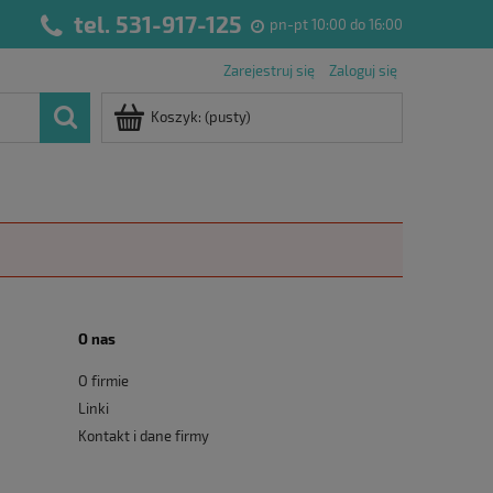
tel. 531-917-125
pn-pt 10:00 do 16:00
Zarejestruj się
Zaloguj się
Koszyk:
(pusty)
O nas
O firmie
Linki
Kontakt i dane firmy