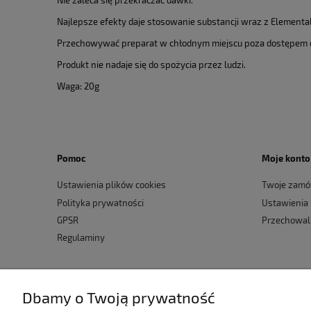
Najlepsze efekty daje stosowanie substancji wraz z Elemental
Przechowywać preparat w chłodnym miejscu poza dostępem d
Produkt nie nadaje się do spożycia przez ludzi.
Waga: 20g
Pomoc
Moje konto
Ustawienia plików cookies
Twoje zamó
Polityka prywatności
Ustawienia
GPSR
Przechowal
Regulaminy
Dbamy o Twoją prywatność