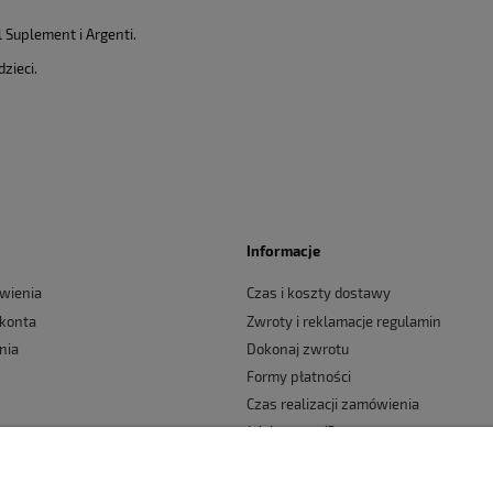
 Suplement i Argenti.
zieci.
Informacje
wienia
Czas i koszty dostawy
 konta
Zwroty i reklamacje regulamin
nia
Dokonaj zwrotu
Formy płatności
Czas realizacji zamówienia
Jak kupować?