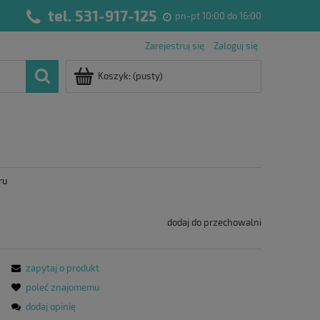
tel. 531-917-125
pn-pt 10:00 do 16:00
Zarejestruj się
Zaloguj się
Koszyk:
(pusty)
ru
dodaj do przechowalni
zapytaj o produkt
poleć znajomemu
dodaj opinię