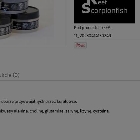
Kod produktu:
7FEA-
11_20230414130249
kcie (0)
dobrze przyswajalnych przez koralowce.
kwasy alanina, cholinę, glutaminę, serynę, lizynę, cysteinę.