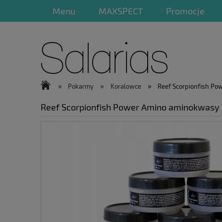
Menu
MAXSPECT
Promocje
»
»
»
Pokarmy
Koralowce
Reef Scorpionfish Po
Reef Scorpionfish Power Amino aminokwasy 2