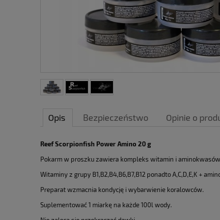
Opis
Bezpieczeństwo
Opinie o produ
Reef Scorpionfish Power Amino 20 g
Pokarm w proszku zawiera kompleks witamin i aminokwasów 
Witaminy z grupy B1,B2,B4,B6,B7,B12 ponadto A,C,D,E,K + amino
Preparat wzmacnia kondycję i wybarwienie koralowców.
Suplementować 1 miarkę na każde 100l wody.
Nie zaleca się przekraczać dawki.