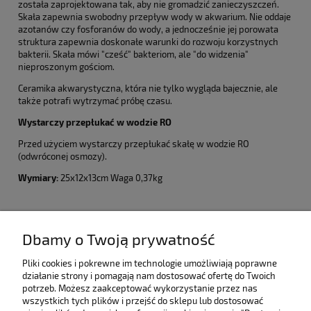
została zaprojektowana tak, aby nie gromadzić zanieczyszczeń.
Skała zapewnia swobodny przepływ wody w akwarium. Nie oddaje
azotanów czy fosforanów do wody, a jednocześnie jej porowata
struktura zapewnia doskonałe warunki do rozwoju korzystnych
bakterii. Skała mówi "cześć" bakteriom, ale "do widzenia"
nieproszonym gościom.
Ceramika akwarystyczna, która nie tylko wygląda bajecznie, ale
także potrafi wytrzymać próbę czasu.
Wystarczy przepłukać w wodzie RO
Przed użyciem wystarczy przepłukać skałę w wodzie RO
(odwróconej osmozy).
Wymiary:
25x12x13cm Waga 0,37kg
Pomoc
Dbamy o Twoją prywatność
Moje konto
Pliki cookies i pokrewne im technologie umożliwiają poprawne
działanie strony i pomagają nam dostosować ofertę do Twoich
potrzeb. Możesz zaakceptować wykorzystanie przez nas
Informacje
wszystkich tych plików i przejść do sklepu lub dostosować