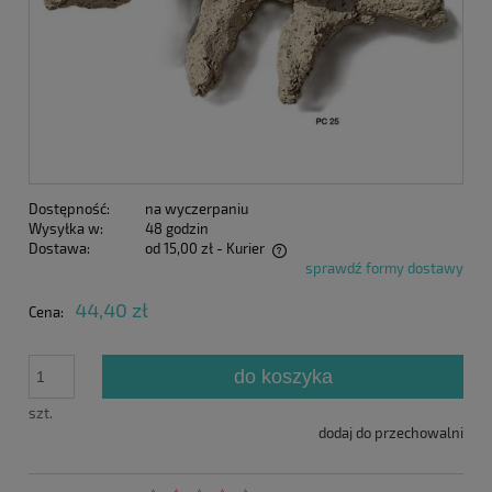
Dostępność:
na wyczerpaniu
Wysyłka w:
48 godzin
Dostawa:
od 15,00 zł
- Kurier
sprawdź formy dostawy
Cena nie zawiera ewentualnych kosztów płatności
44,40 zł
Cena:
do koszyka
szt.
dodaj do przechowalni