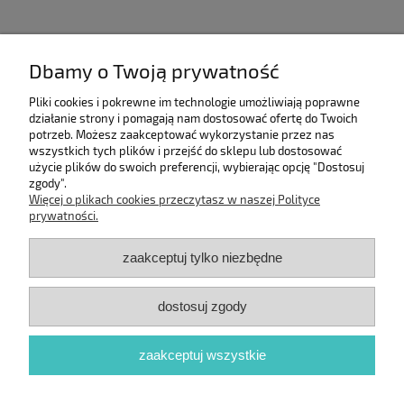
Pomoc
Dbamy o Twoją prywatność
Moje konto
Pliki cookies i pokrewne im technologie umożliwiają poprawne
działanie strony i pomagają nam dostosować ofertę do Twoich
potrzeb. Możesz zaakceptować wykorzystanie przez nas
Informacje
wszystkich tych plików i przejść do sklepu lub dostosować
użycie plików do swoich preferencji, wybierając opcję "Dostosuj
zgody".
O nas
Więcej o plikach cookies przeczytasz w naszej Polityce
prywatności.
zaakceptuj tylko niezbędne
dostosuj zgody
zaakceptuj wszystkie