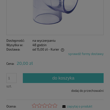
Dostępność:
na wyczerpaniu
Wysyłka w:
48 godzin
Dostawa:
od 15,00 zł
- Kurier
sprawdź formy dostawy
Cena nie zawiera ewentualnych kosztów płatności
20,00 zł
Cena:
do koszyka
szt.
dodaj do przechowalni
Ocena:
zapytaj o produkt