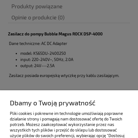
Produkty powiązane
Opinie o produkcie (0)
Zasilacz do pompy Bubble Magus ROCK DSP-4000
Dane techniczne: AC DC Adapter
model: KS65DU-2400250
input: 220-240V~, 50Hz, 2.0A
output: 24V---2.5A
Zasilacz posiada europejską wtyczkę przy kablu zasilającym.
Pomoc
Dbamy o Twoją prywatność
Moje konto
Pliki cookies i pokrewne im technologie umożliwiają poprawne
działanie strony i pomagają nam dostosować ofertę do Twoich
potrzeb. Możesz zaakceptować wykorzystanie przez nas
Informacje
wszystkich tych plików i przejść do sklepu lub dostosować
użycie plików do swoich preferencji, wybierając opcję "Dostosuj