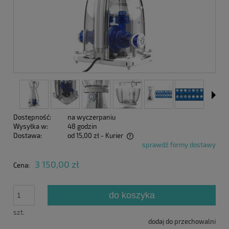
Dostępność:
na wyczerpaniu
Wysyłka w:
48 godzin
Dostawa:
od 15,00 zł
- Kurier
sprawdź formy dostawy
Cena nie zawiera ewentualnych kosztów płatności
3 150,00 zł
Cena:
do koszyka
szt.
dodaj do przechowalni