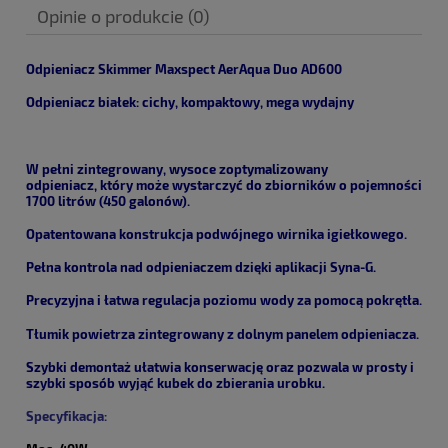
Opinie o produkcie (0)
Odpieniacz Skimmer Maxspect AerAqua Duo AD600
Odpieniacz białek: cichy, kompaktowy, mega wydajny
W pełni zintegrowany, wysoce zoptymalizowany
odpieniacz, który może wystarczyć do zbiorników o pojemności
1700 litrów (450 galonów).
Opatentowana konstrukcja podwójnego wirnika igiełkowego
.
Pełna kontrola nad
odpieniaczem
dzięki aplikacji Syna-
G
.
Precyzyjna i łatwa regulacja poziomu wody za pomocą pokrętła.
Tłumik powietrza zintegrowany z dolnym panelem
odpieniacz
a.
Szybki demontaż ułatwia konserwację oraz pozwala
w prosty i
szybki sposób wyjąć kubek do zbierania urobku.
Specyfikacja: