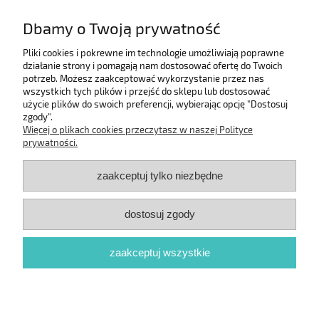
Pomoc
Dbamy o Twoją prywatność
Moje konto
Pliki cookies i pokrewne im technologie umożliwiają poprawne
działanie strony i pomagają nam dostosować ofertę do Twoich
potrzeb. Możesz zaakceptować wykorzystanie przez nas
Informacje
wszystkich tych plików i przejść do sklepu lub dostosować
użycie plików do swoich preferencji, wybierając opcję "Dostosuj
zgody".
O nas
Więcej o plikach cookies przeczytasz w naszej Polityce
prywatności.
zaakceptuj tylko niezbędne
dostosuj zgody
zaakceptuj wszystkie
pokaż pełną wersję strony