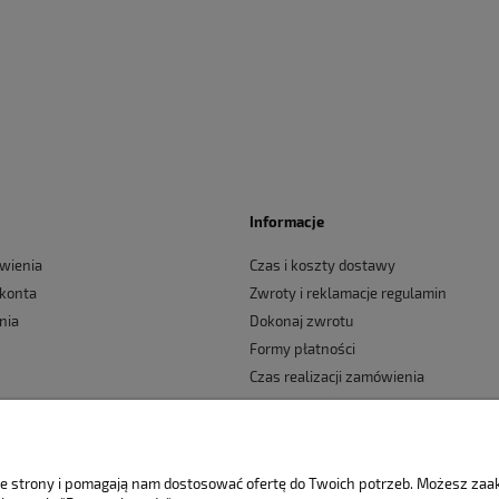
Informacje
wienia
Czas i koszty dostawy
 konta
Zwroty i reklamacje regulamin
nia
Dokonaj zwrotu
Formy płatności
Czas realizacji zamówienia
Jak kupować?
nie strony i pomagają nam dostosować ofertę do Twoich potrzeb. Możesz za