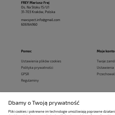
FREY Mariusz Frej
Os. Na Stoku 15/U1
31-703 Kraków, Polska
maxspect.info@gmail.com
606164960
Pomoc
Moje konto
Ustawienia plików cookies
Twoje zamó
Polityka prywatności
Ustawienia
GPSR
Przechowal
Regulaminy
Dbamy o Twoją prywatność
Pliki cookies i pokrewne im technologie umożliwiają poprawne działa