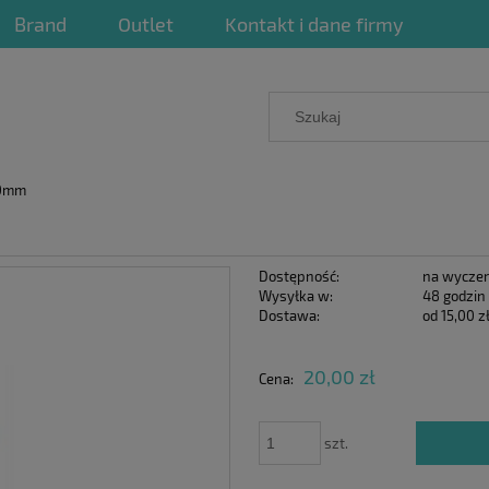
Brand
Outlet
Kontakt i dane firmy
40mm
Dostępność:
na wyczer
Wysyłka w:
48 godzin
Dostawa:
od 15,00 z
Cena nie zawiera ewentualnych 
20,00 zł
Cena:
płatności
szt.