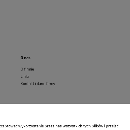
O nas
O firmie
Linki
Kontakt i dane firmy
akceptować wykorzystanie przez nas wszystkich tych plików i przejść