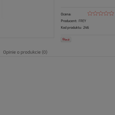
Ocena:
Producent:
FREY
Kod produktu:
246
Opinie o produkcie (0)
a nie zawiera ewentualnych kosztów
ności