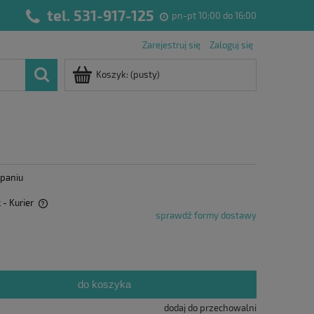
tel. 531-917-125
pn-pt 10:00 do 16:00
Zarejestruj się
Zaloguj się
Koszyk:
(pusty)
paniu
ł
- Kurier
sprawdź formy dostawy
kosztów
do koszyka
dodaj do przechowalni